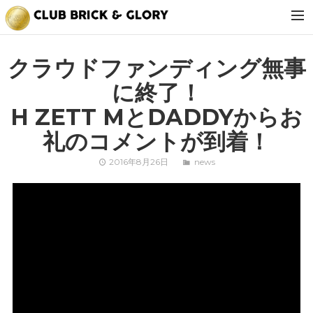
about us
クラウドファンディング無事
news
に終了！
tv
H ZETT MとDADDYからお
shop
礼のコメントが到着！
events
2016年8月26日
news
tell me. daddy
party