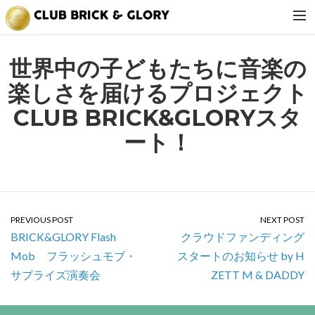
about us
世界中の子どもたちに音楽の
news
楽しさを届けるプロジェクト
tv
CLUB BRICK&GLORYスタ
shop
ート！
events
tell me. daddy
party
PREVIOUS POST
NEXT POST
BRICK&GLORY Flash
クラウドファンディング
Mob フラッシュモブ・
スタートのお知らせ by H
サプライズ演奏会
ZETT M & DADDY